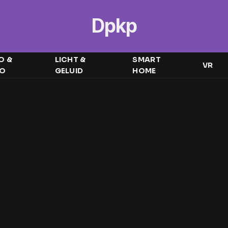
Dpkp
O &
LICHT &
SMART
VR
EO
GELUID
HOME