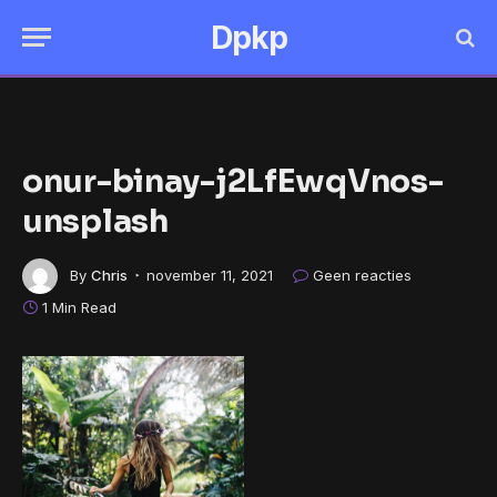
Dpkp
onur-binay-j2LfEwqVnos-
unsplash
By
Chris
november 11, 2021
Geen reacties
1 Min Read