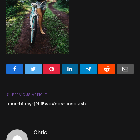
Facebook
Twitter
Pinterest
LinkedIn
Telegram
Reddit
Emai
PREVIOUS ARTICLE
onur-binay-j2LfEwqVnos-unsplash
Chris